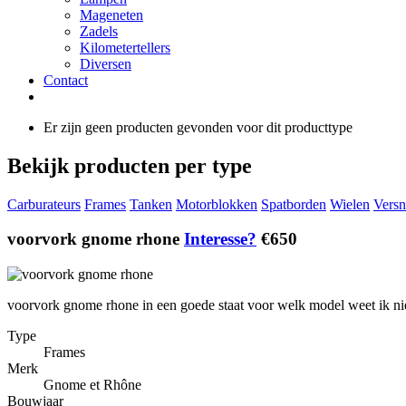
Mageneten
Zadels
Kilometertellers
Diversen
Contact
Er zijn geen producten gevonden voor dit producttype
Bekijk producten per type
Carburateurs
Frames
Tanken
Motorblokken
Spatborden
Wielen
Versn
voorvork gnome rhone
Interesse?
€650
voorvork gnome rhone in een goede staat voor welk model weet ik nie
Type
Frames
Merk
Gnome et Rhône
Bouwjaar