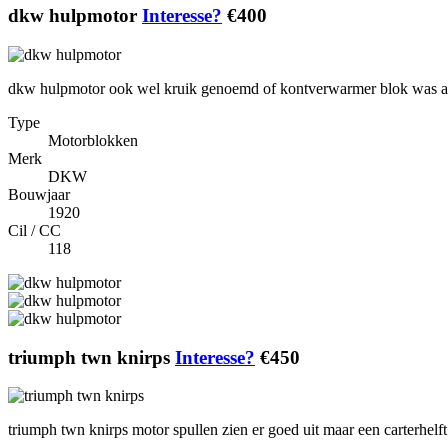
dkw hulpmotor
Interesse?
€400
dkw hulpmotor ook wel kruik genoemd of kontverwarmer blok was acht
Type
Motorblokken
Merk
DKW
Bouwjaar
1920
Cil / CC
118
triumph twn knirps
Interesse?
€450
triumph twn knirps motor spullen zien er goed uit maar een carterhelft