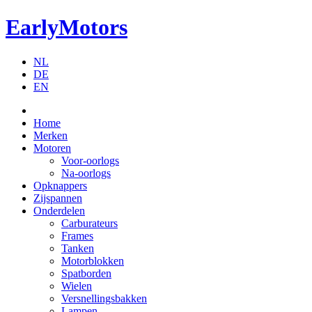
EarlyMotors
NL
DE
EN
Home
Merken
Motoren
Voor-oorlogs
Na-oorlogs
Opknappers
Zijspannen
Onderdelen
Carburateurs
Frames
Tanken
Motorblokken
Spatborden
Wielen
Versnellingsbakken
Lampen