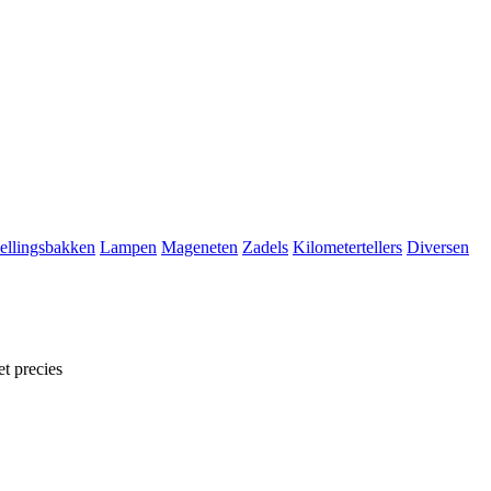
ellingsbakken
Lampen
Mageneten
Zadels
Kilometertellers
Diversen
t precies