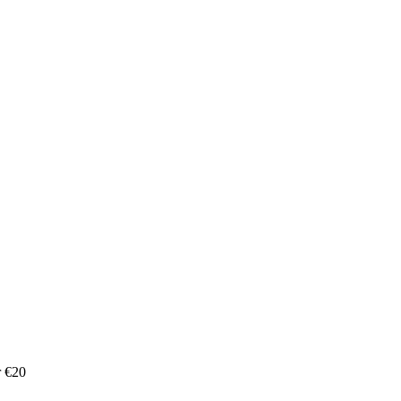
r €20