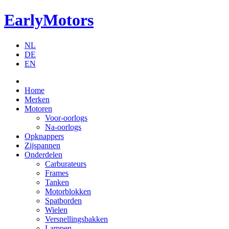
EarlyMotors
NL
DE
EN
Home
Merken
Motoren
Voor-oorlogs
Na-oorlogs
Opknappers
Zijspannen
Onderdelen
Carburateurs
Frames
Tanken
Motorblokken
Spatborden
Wielen
Versnellingsbakken
Lampen