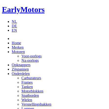
EarlyMotors
NL
DE
EN
Home
Merken
Motoren
Voor-oorlogs
Na-oorlogs
Opknappers
Zijspannen
Onderdelen
Carburateurs
Frames
Tanken
Motorblokken
Spatborden
Wielen
Versnellingsbakken
Lampen