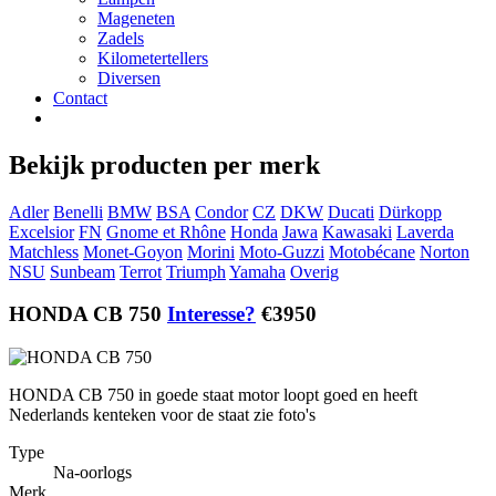
Mageneten
Zadels
Kilometertellers
Diversen
Contact
Bekijk producten per merk
Adler
Benelli
BMW
BSA
Condor
CZ
DKW
Ducati
Dürkopp
Excelsior
FN
Gnome et Rhône
Honda
Jawa
Kawasaki
Laverda
Matchless
Monet-Goyon
Morini
Moto-Guzzi
Motobécane
Norton
NSU
Sunbeam
Terrot
Triumph
Yamaha
Overig
HONDA CB 750
Interesse?
€3950
HONDA CB 750 in goede staat motor loopt goed en heeft
Nederlands kenteken voor de staat zie foto's
Type
Na-oorlogs
Merk