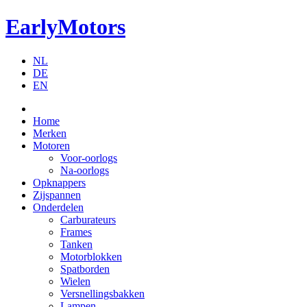
EarlyMotors
NL
DE
EN
Home
Merken
Motoren
Voor-oorlogs
Na-oorlogs
Opknappers
Zijspannen
Onderdelen
Carburateurs
Frames
Tanken
Motorblokken
Spatborden
Wielen
Versnellingsbakken
Lampen