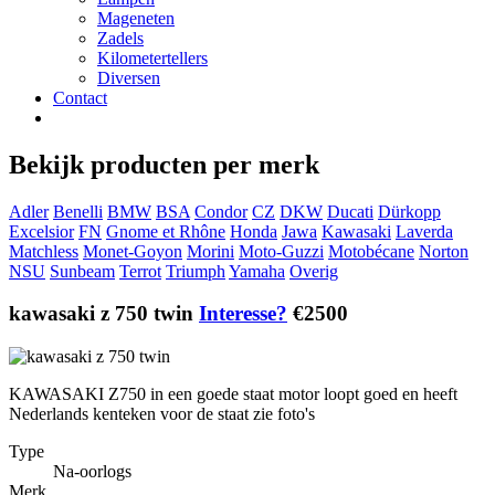
Mageneten
Zadels
Kilometertellers
Diversen
Contact
Bekijk producten per merk
Adler
Benelli
BMW
BSA
Condor
CZ
DKW
Ducati
Dürkopp
Excelsior
FN
Gnome et Rhône
Honda
Jawa
Kawasaki
Laverda
Matchless
Monet-Goyon
Morini
Moto-Guzzi
Motobécane
Norton
NSU
Sunbeam
Terrot
Triumph
Yamaha
Overig
kawasaki z 750 twin
Interesse?
€2500
KAWASAKI Z750 in een goede staat motor loopt goed en heeft
Nederlands kenteken voor de staat zie foto's
Type
Na-oorlogs
Merk