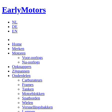
EarlyMotors
NL
DE
EN
Home
Merken
Motoren
Voor-oorlogs
Na-oorlogs
Opknappers
Zijspannen
Onderdelen
Carburateurs
Frames
Tanken
Motorblokken
Spatborden
Wielen
Versnellingsbakken
Lampen